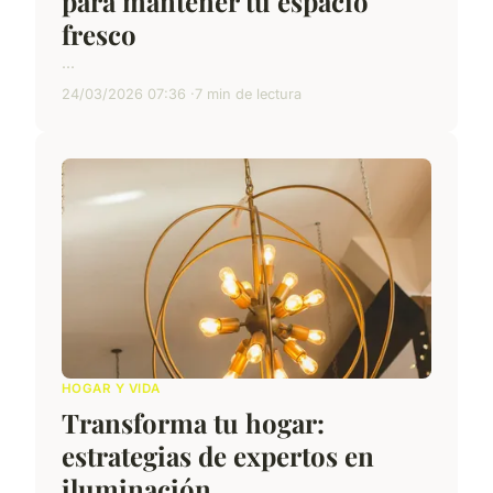
para mantener tu espacio
fresco
...
24/03/2026 07:36
7 min de lectura
HOGAR Y VIDA
Transforma tu hogar:
estrategias de expertos en
iluminación