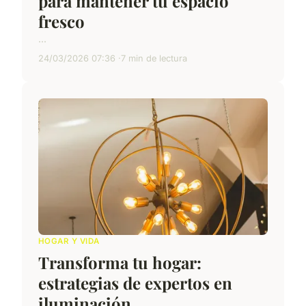
para mantener tu espacio
fresco
...
24/03/2026 07:36
7 min de lectura
HOGAR Y VIDA
Transforma tu hogar:
estrategias de expertos en
iluminación