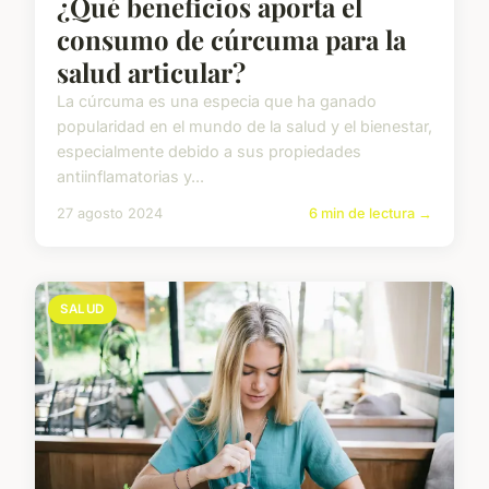
¿Qué beneficios aporta el
consumo de cúrcuma para la
salud articular?
La cúrcuma es una especia que ha ganado
popularidad en el mundo de la salud y el bienestar,
especialmente debido a sus propiedades
antiinflamatorias y...
27 agosto 2024
6 min de lectura →
SALUD