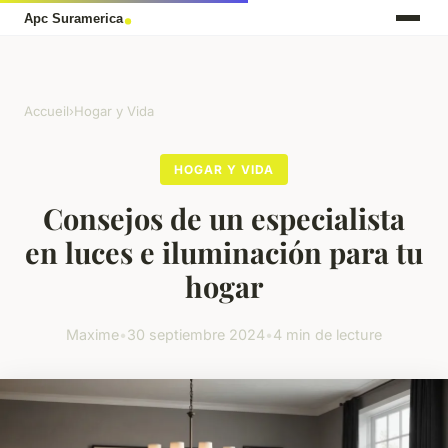
Accueil
›
Hogar y Vida
HOGAR Y VIDA
Consejos de un especialista
en luces e iluminación para tu
hogar
Maxime
•
30 septiembre 2024
•
4 min de lecture