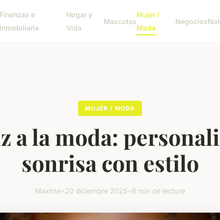
Finanzas e
Hogar y
Mujer /
Mascotas
Negocios
Not
Inmobiliaria
Vida
Moda
MUJER / MODA
lz a la moda: personali
sonrisa con estilo
Maxime
•
20 diciembre 2025
•
8 min de lecture