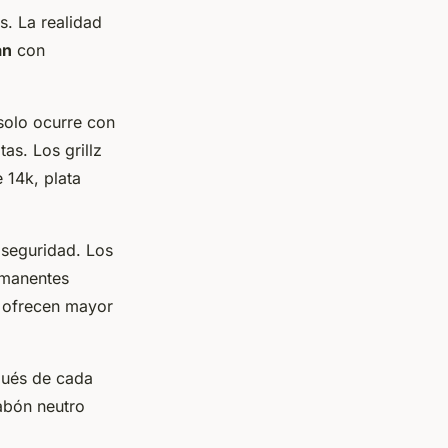
s. La realidad
an
con
 solo ocurre con
as. Los grillz
14k, plata
 seguridad. Los
rmanentes
s ofrecen mayor
spués de cada
abón neutro