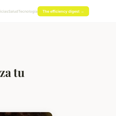
icias
Salud
Tecnología
The efficiency digest →
za tu