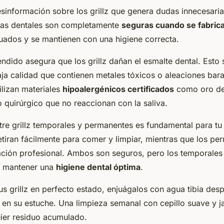
sinformación sobre los grillz que genera dudas innecesaria
yas dentales son completamente
seguras cuando se fabric
uados y se mantienen con una higiene correcta.
ndido asegura que los grillz dañan el esmalte dental. Esto
ja calidad que contienen metales tóxicos o aleaciones barat
ilizan materiales
hipoalergénicos certificados
como oro de 
o quirúrgico que no reaccionan con la saliva.
ntre grillz temporales y permanentes es fundamental para tu
etiran fácilmente para comer y limpiar, mientras que los pe
lación profesional. Ambos son seguros, pero los temporale
ra mantener una
higiene dental óptima
.
us grillz en perfecto estado, enjuágalos con agua tibia de
 en su estuche. Una limpieza semanal con cepillo suave y j
uier residuo acumulado.