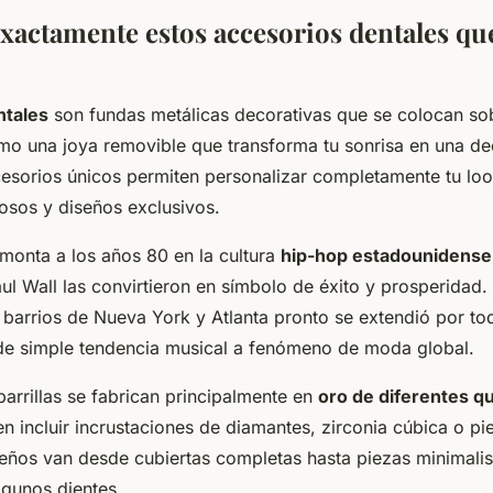
xactamente estos accesorios dentales qu
ntales
son fundas metálicas decorativas que se colocan sob
o una joya removible que transforma tu sonrisa en una de
ccesorios únicos permiten personalizar completamente tu lo
iosos y diseños exclusivos.
emonta a los años 80 en la cultura
hip-hop estadounidense
ul Wall las convirtieron en símbolo de éxito y prosperidad.
barrios de Nueva York y Atlanta pronto se extendió por to
e simple tendencia musical a fenómeno de moda global.
parrillas se fabrican principalmente en
oro de diferentes qu
en incluir incrustaciones de diamantes, zirconia cúbica o pi
seños van desde cubiertas completas hasta piezas minimali
lgunos dientes.