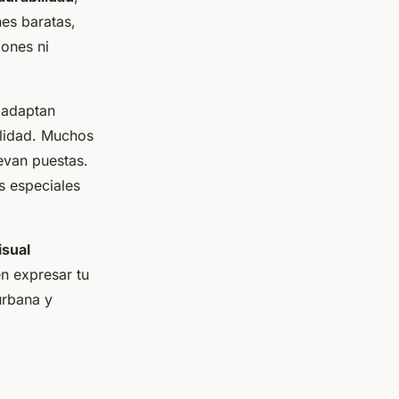
nes baratas,
iones ni
 adaptan
alidad. Muchos
evan puestas.
s especiales
isual
n expresar tu
urbana y