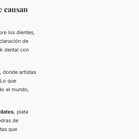
e causan
re los dientes,
claración de
ok dental con
, donde artistas
 Lo que
do el mundo,
ilates
, plata
edras de
stas que