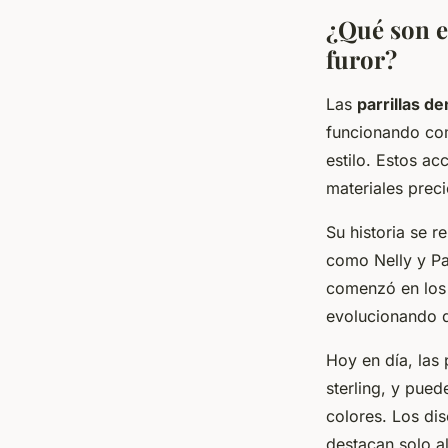
¿Qué son e
furor?
Las
parrillas de
funcionando com
estilo. Estos a
materiales prec
Su historia se r
como Nelly y Pa
comenzó en los 
evolucionando d
Hoy en día, las 
sterling, y pued
colores. Los di
destacan solo a