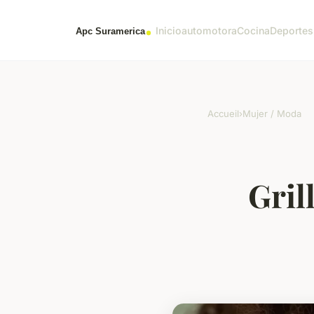
Inicio
automotora
Cocina
Deportes
Accueil
›
Mujer / Moda
Gril