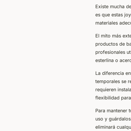
Existe mucha de
es que estas jo
materiales adec
El mito más exte
productos de ba
profesionales ut
esterlina o acer
La diferencia e
temporales se r
requieren insta
flexibilidad pa
Para mantener t
uso y guárdalos
eliminará cualq