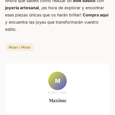
Ahora que sabéis cómo realzar un
look básico
con
joyería artesanal
, ¡es hora de explorar y encontrar
esas
piezas
únicas que os harán brillar!
Compra aquí
y encuentra las joyas que transformarán vuestro
estilo.
Mujer / Moda
M
ECRIT PAR
Maxime