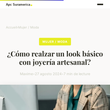
Accueil
›
Mujer / Moda
MUJER / MODA
¿Cómo realzar un look básico
con joyería artesanal?
Maxime
•
27 agosto 2024
•
7 min de lecture