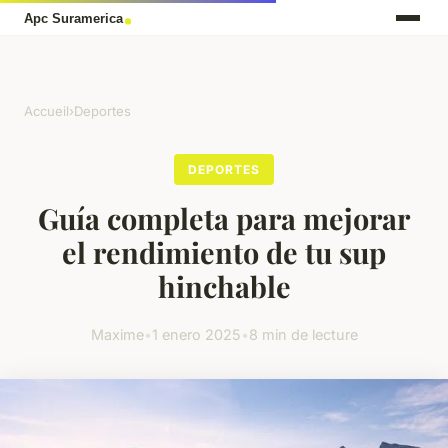
Accueil
›
Deportes
DEPORTES
Guía completa para mejorar
el rendimiento de tu sup
hinchable
Maxime
•
1 enero 2025
•
8 min de lecture