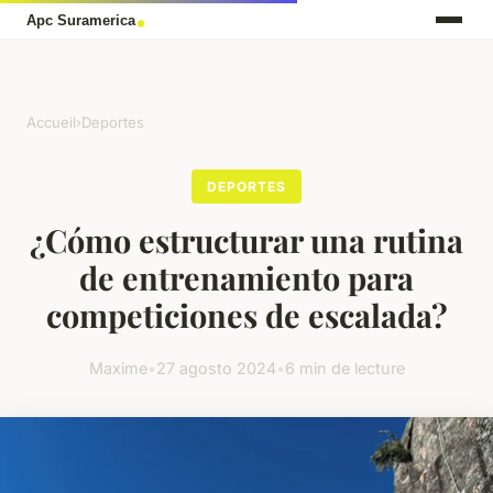
Accueil
›
Deportes
DEPORTES
¿Cómo estructurar una rutina
de entrenamiento para
competiciones de escalada?
Maxime
•
27 agosto 2024
•
6 min de lecture